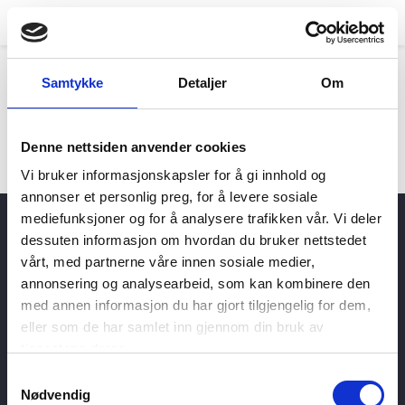
Hjem
>
Produsenter
Samtykke
Detaljer
Om
Produsenter
Denne nettsiden anvender cookies
Vi bruker informasjonskapsler for å gi innhold og
annonser et personlig preg, for å levere sosiale
mediefunksjoner og for å analysere trafikken vår. Vi deler
dessuten informasjon om hvordan du bruker nettstedet
Et selskap med lang historie
vårt, med partnerne våre innen sosiale medier,
On-Trade Market
About Engelstad
annonsering og analysearbeid, som kan kombinere den
med annen informasjon du har gjort tilgjengelig for dem,
Personvernerklæring
eller som de har samlet inn gjennom din bruk av
Informasjon om Cookies
tjenestene deres.
Samtykkevalg
Nødvendig