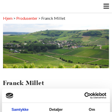
Hjem
>
Produsenter
>
Franck Millet
Franck Millet
FRANKRIKE/LOIRE
Last ned pdf
Samtykke
Detaljer
Om