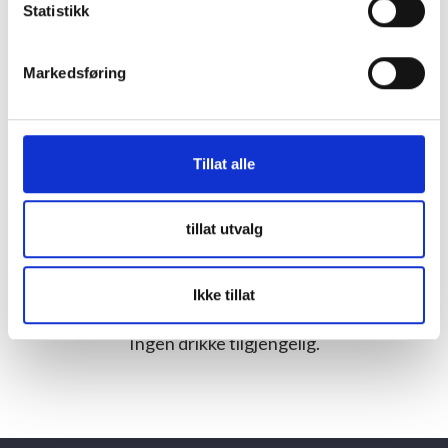
resten eksporteres.
Statistikk
Markedsføring
Tillat alle
tillat utvalg
Drikke fra denne produsenten
Ikke tillat
Ingen drikke tilgjengelig.