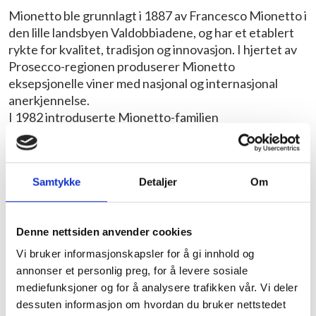
Mionetto ble grunnlagt i 1887 av Francesco Mionetto i
den lille landsbyen Valdobbiadene, og har et etablert
rykte for kvalitet, tradisjon og innovasjon. I hjertet av
Prosecco-regionen produserer Mionetto
eksepsjonelle viner med nasjonal og internasjonal
anerkjennelse.
I 1982 introduserte Mionetto-familien
autoklavfermentering ved å bytte til Charmat-
metoden, noe som muliggjør bedre bevaring av smaker
og aromaer. Druene blir mykt presset og så starter den
Samtykke
Detaljer
Om
temperaturkontrollerte første gjæringen som gir
grunnvinen til den musserende vinen. Ved hjelp av
Charmat-metoden foregår den andre gjæringen i
Denne nettsiden anvender cookies
autoklaver (en lukket beholder under høyt trykk og
kontrollert temperatur). Denne metoden bidrar til å
Vi bruker informasjonskapsler for å gi innhold og
opprettholde druens friskhet og aroma.
annonser et personlig preg, for å levere sosiale
Vinmakerens jobb er ikke bare å produsere
mediefunksjoner og for å analysere trafikken vår. Vi deler
musserende vin av høy kvalitet, men også
dessuten informasjon om hvordan du bruker nettstedet