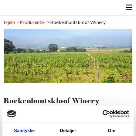
Hjem
>
Produsenter
>
Boekenhoutskloof Winery
Boekenhoutskloof Winery
SØR-AFRIKA/COASTAL REGION
Last ned pdf
Samtykke
Detaljer
Om