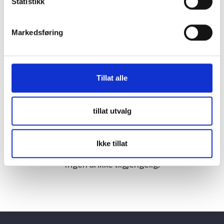
Statistikk
som jakten på å lage finere viner.
Markedsføring
Tillat alle
tillat utvalg
Drikke fra denne produsenten
Ikke tillat
Ingen drikke tilgjengelig.