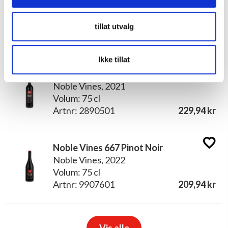
Noble Vines 446 Chardonnay
Noble Vines, 2022
Volum: 75 cl
tillat utvalg
Artnr: 125201
201,94 kr
Ikke tillat
Noble Vines 337 Cabernet Sauvignon
Noble Vines, 2021
Volum: 75 cl
Artnr: 2890501
229,94 kr
Noble Vines 667 Pinot Noir
Noble Vines, 2022
Volum: 75 cl
Artnr: 9907601
209,94 kr
Vis alle