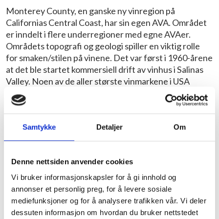
Monterey County, en ganske ny vinregion på
Californias Central Coast, har sin egen AVA. Området
er inndelt i flere underregioner med egne AVAer.
Områdets topografi og geologi spiller en viktig rolle
for smaken/stilen på vinene. Det var først i 1960-årene
at det ble startet kommersiell drift av vinhus i Salinas
Valley. Noen av de aller største vinmarkene i USA
ligger her ved kysten av Monterey. I bunnen av dalen
er dreneringen god, og vinstokkene får vann fra
Salinas elven. Viner fra kystlinjen i Monterey er svært
forskjellige fra viner som lages lenger opp i dalen,
Samtykke
Detaljer
Om
rundt San Bernabe og San Lucas. Kystvinene er
friskere og lettere. Kjølig luft kommer inn over
Denne nettsiden anvender cookies
Monterey-bukten og gjør den nord-østlige delen av
regionen til et perfekt sted å dyrke Chardonnay, Pinot
Vi bruker informasjonskapsler for å gi innhold og
Noir og Sauvignon Blanc. Lenger opp i dalen er vinden
annonser et personlig preg, for å levere sosiale
dempet og temperaturen noe høyere, med andre ord
mediefunksjoner og for å analysere trafikken vår. Vi deler
gode forhold for blant annet Cabernet Sauvignon,
dessuten informasjon om hvordan du bruker nettstedet