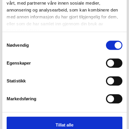
Zinfandel og Merlot.
vårt, med partnerne våre innen sosiale medier,
annonsering og analysearbeid, som kan kombinere den
med annen informasjon du har gjort tilgjengelig for dem,
eller som de har samlet inn gjennom din bruk av
tjenestene deres.
Samtykkevalg
Nødvendig
Egenskaper
Statistikk
Markedsføring
Drikke fra denne produsenten
Tillat alle