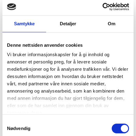
Tenuta di Bibbiano er en av de eldste eiendommene i
Chianti Classico-regionen i Toscana, Italia. Den har
vært eid av familien Marrocchesi Marzi siden midten
Samtykke
Detaljer
Om
av 1800-tallet og drives i dag av brødrene Tommaso og
Federico Marrocchesi Marzi.
Eiendommen strekker seg over omtrent 30 hektar
Denne nettsiden anvender cookies
med vinmarker, som ligger mellom 270 og 310 meter
Vi bruker informasjonskapsler for å gi innhold og
over havet. Disse vinmarkene nyter godt av et
annonser et personlig preg, for å levere sosiale
utmerket mikroklima og er kjent for sine unike viner.
mediefunksjoner og for å analysere trafikken vår. Vi deler
Bibbiano er også omgitt av store olivenlunder med mer
dessuten informasjon om hvordan du bruker nettstedet
enn tre tusen trær1.
vårt, med partnerne våre innen sosiale medier,
Tenuta di Bibbiano legger stor vekt på ansvar og
annonsering og analysearbeid, som kan kombinere den
konsistens i sin produksjon, og de følger nøye med på
med annen informasjon du har gjort tilgjengelig for dem,
naturen og familiens tradisjoner.
eller som de har samlet inn gjennom din bruk av
tjenestene deres.
Samtykkevalg
Nødvendig