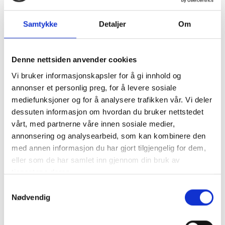
I 1921 grunnla Paolo Scavino eiendommen i
Castiglione Falletto, i hjertet av Langhe-området.
Samtykke
Detaljer
Om
Dette er det mest kjente området i Piemonte, og her
lages de berømte Barolo-vinene. Vingården Paolo
Scavino eies og drives i dag av Paolos sønn, Enrico, og
Denne nettsiden anvender cookies
hans to døtre Enrica og Elisa.
Vi bruker informasjonskapsler for å gi innhold og
Paolo Scavino er lenge blitt regnet som en av de aller
annonser et personlig preg, for å levere sosiale
beste produsentene og innovatørene i sitt område.
mediefunksjoner og for å analysere trafikken vår. Vi deler
Hans Baroloer er nydelige og fruktige, og helt
dessuten informasjon om hvordan du bruker nettstedet
annerledes enn den mange av de tradisjonelle
vårt, med partnerne våre innen sosiale medier,
vinhusene lager.
annonsering og analysearbeid, som kan kombinere den
med annen informasjon du har gjort tilgjengelig for dem,
eller som de har samlet inn gjennom din bruk av
tjenestene deres.
Samtykkevalg
Nødvendig