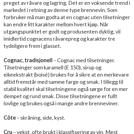
preget av råvare og lagring. Det er en voksende trend i
markedet i retning av denne type brennevin. Som
forbruker må man godta at en cognac uten tilsetninger
kan endre litt karakter mellom hvert kjøp. Når
utgangspunktet er godt og produsenten dyktig, vil
imidlertid cognacens råvarepreg og karakter tre
tydeligere frem i glasset.
Cognac, tradisjonell
– Cognac med tilsetninger.
Tilsetninger som karamell (E 150), sirup og
eikeekstrakt (boisé) brukes for å sikre at en merkevare
alltid fremstår med samme farge og smak. I tillegg til
stabil kvalitet skal tilsetningene også sørge for en mer
dempet og rund smak. Disse tilsetningene er fullt
lovlige og brukes også i mange andre brenneviner.
Côte
– skråning, side, kyst.
Cru
– vekst, ofte brukt i klassifisering av vin. Mest