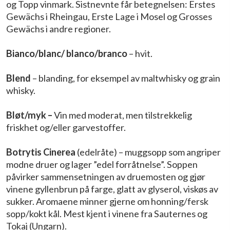
og Topp vinmark. Sistnevnte får betegnelsen: Erstes
Gewächs i Rheingau, Erste Lage i Mosel og Grosses
Gewächs i andre regioner.
Bianco/blanc/ blanco/branco
– hvit.
Blend
– blanding, for eksempel av maltwhisky og grain
whisky.
Bløt/myk –
Vin med moderat, men tilstrekkelig
friskhet og/eller garvestoffer.
Botrytis Cinerea
(edelråte) – muggsopp som angriper
modne druer og lager ”edel forråtnelse”. Soppen
påvirker sammensetningen av druemosten og gjør
vinene gyllenbrun på farge, glatt av glyserol, viskøs av
sukker. Aromaene minner gjerne om honning/fersk
sopp/kokt kål. Mest kjent i vinene fra Sauternes og
Tokaj (Ungarn).