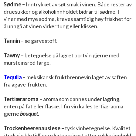
Sødme –
Inntrykket av søt smak i vinen. Både rester av
druesukker og alkoholinnholdet bidrar til sødme. I
viner med mye sødme, kreves samtidig høy friskhet for
å unngå at vinen virker tung eller klissen.
Tannin
– se garvestoff.
Tawny
– betegnelse på lagret portvin gjerne med
mursteinsrød farge.
Tequila
– meksikansk fruktbrennevin laget av saften
fra agave-frukten.
Tertiæraroma –
aroma som dannes under lagring,
enten på fat eller flaske. I fin vin kalles tertiæraoma
gjerne
bouquet.
Trockenbeerenauslese –
tysk vinbetegnelse. Kvalitet
i tysk vin ble tidligere kategorisert etter sukkerinnhold