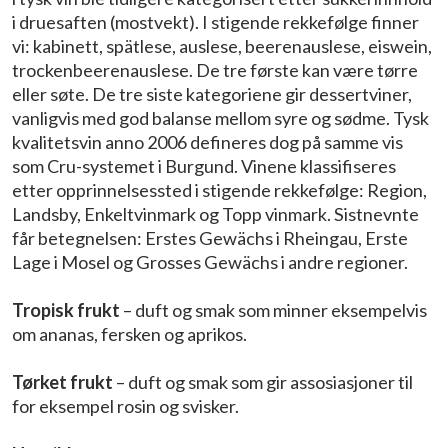
i druesaften (mostvekt). I stigende rekkefølge finner
vi: kabinett, spätlese, auslese, beerenauslese, eiswein,
trockenbeerenauslese. De tre første kan være tørre
eller søte. De tre siste kategoriene gir dessertviner,
vanligvis med god balanse mellom syre og sødme. Tysk
kvalitetsvin anno 2006 defineres dog på samme vis
som Cru-systemet i Burgund. Vinene klassifiseres
etter opprinnelsessted i stigende rekkefølge: Region,
Landsby, Enkeltvinmark og Topp vinmark. Sistnevnte
får betegnelsen: Erstes Gewächs i Rheingau, Erste
Lage i Mosel og Grosses Gewächs i andre regioner.
Tropisk frukt
– duft og smak som minner eksempelvis
om ananas, fersken og aprikos.
Tørket frukt
– duft og smak som gir assosiasjoner til
for eksempel rosin og svisker.