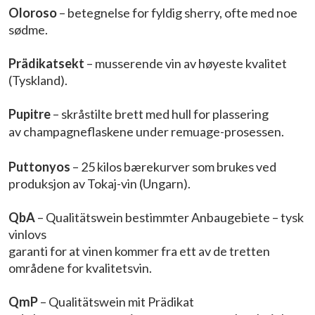
Oloroso
– betegnelse for fyldig sherry, ofte med noe
sødme.
Prädikatsekt
– musserende vin av høyeste kvalitet
(Tyskland).
Pupitre
– skråstilte brett med hull for plassering
av
champagneflaskene under remuage-prosessen.
Puttonyos
– 25 kilos bærekurver som brukes ved
produksjon av Tokaj-vin (Ungarn).
QbA
– Qualitätswein bestimmter Anbaugebiete – tysk
vinlovs
garanti for at vinen kommer fra ett av de tretten
områdene for kvalitetsvin.
QmP
– Qualitätswein mit Prädikat