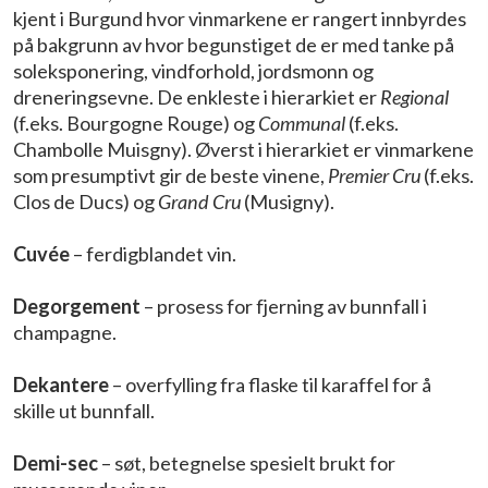
kjent i Burgund hvor vinmarkene er rangert innbyrdes
på bakgrunn av hvor begunstiget de er med tanke på
soleksponering, vindforhold, jordsmonn og
dreneringsevne. De enkleste i hierarkiet er
Regional
(f.eks. Bourgogne Rouge) og
Communal
(f.eks.
Chambolle Muisgny). Øverst i hierarkiet er vinmarkene
som presumptivt gir de beste vinene,
Premier Cru
(f.eks.
Clos de Ducs) og
Grand Cru
(Musigny).
Cuvée
– ferdigblandet vin.
Degorgement
– prosess for fjerning av bunnfall i
champagne.
Dekantere
– overfylling fra flaske til karaffel for å
skille ut bunnfall.
Demi-sec
– søt, betegnelse spesielt brukt for