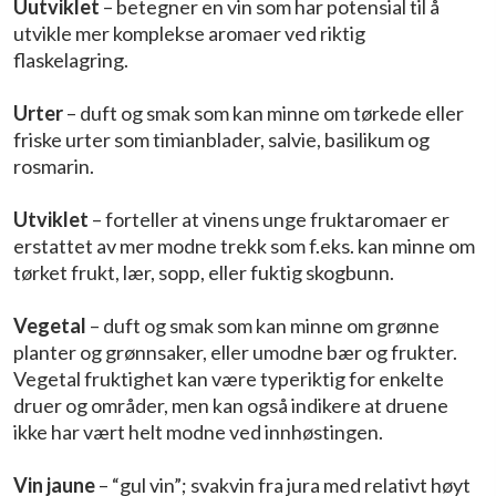
Uutviklet
– betegner en vin som har potensial til å
utvikle mer komplekse aromaer ved riktig
flaskelagring.
Urter
– duft og smak som kan minne om tørkede eller
friske urter som timianblader, salvie, basilikum og
rosmarin.
Utviklet
– forteller at vinens unge fruktaromaer er
erstattet av mer modne trekk som f.eks. kan minne om
tørket frukt, lær, sopp, eller fuktig skogbunn.
Vegetal
– duft og smak som kan minne om grønne
planter og grønnsaker, eller umodne bær og frukter.
Vegetal fruktighet kan være typeriktig for enkelte
druer og områder, men kan også indikere at druene
ikke har vært helt modne ved innhøstingen.
Vin jaune
– “gul vin”; svakvin fra jura med relativt høyt