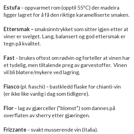
Estufa
– oppvarmet rom (opptil 55ºC) der madeira
ligger lagret for å få den riktige karamelliserte smaken.
Ettersmak­ –
smaksinntrykket som sitter igjen etter at
viner er svelget. Lang, balansert og god ettersmak er
tegn på kvalitet.
Fast
– brukes oftest om rødvin og forteller at vinen har
et tydelig, men tiltalende preg av garvestoffer. Vinen
vil bli bløtere/mykere ved lagring.
Fiasco
(pl. fiaschi) – bastkledd flaske for chianti-vin
(er ikke like vanlig i dag som tidligere).
Flor
– lag av gjærceller (“blomst”) som dannes på
overflaten av sherry etter gjæringen.
Frizzante
– svakt musserende vin (Italia).