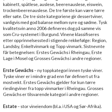
kabinett, spätlese, auslese, beerenauslese, eiswein,
trockenbeerenauslese. De tre første kan være tørre
eller søte. De tre siste kategoriene gir dessertviner,
vanligvis med god balanse mellom syre og sødme. Tysk
kvalitetsvin anno 2006 defineres dog på samme vis
som Cru-systemet i Burgund. Vinene klassifiseres
etter opprinnelsessted i stigende rekkefølge: Region,
Landsby, Enkeltvinmark og Topp vinmark. Sistnevnte
får betegnelsen: Erstes Gewächs i Rheingau, Erste
Lage i Mosel og Grosses Gewächs i andre regioner.
Erste Gewächs
– ny toppkategori innen tyske viner.
Tyske viner er i mindre grad enn før definert ut fra
mostvekt. Erstes Gewächs gjelder for kun tørre
rieslingviner fra topp vinmarker i Rheingau. Grosses
Gewächs er tilsvarende kategori i andre regioner.
Estate
– stor vineiendom (bl.a. i USA og Sør-Afrika).