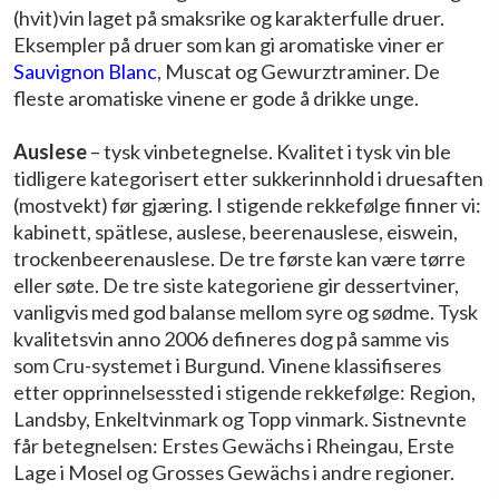
(hvit)vin laget på smaksrike og karakterfulle druer.
Eksempler på druer som kan gi aromatiske viner er
Sauvignon Blanc
, Muscat og Gewurztraminer. De
fleste aromatiske vinene er gode å drikke unge.
Auslese
– tysk vinbetegnelse. Kvalitet i tysk vin ble
tidligere kategorisert etter sukkerinnhold i druesaften
(mostvekt) før gjæring. I stigende rekkefølge finner vi:
kabinett, spätlese, auslese, beerenauslese, eiswein,
trockenbeerenauslese. De tre første kan være tørre
eller søte. De tre siste kategoriene gir dessertviner,
vanligvis med god balanse mellom syre og sødme. Tysk
kvalitetsvin anno 2006 defineres dog på samme vis
som Cru-systemet i Burgund. Vinene klassifiseres
etter opprinnelsessted i stigende rekkefølge: Region,
Landsby, Enkeltvinmark og Topp vinmark. Sistnevnte
får betegnelsen: Erstes Gewächs i Rheingau, Erste
Lage i Mosel og Grosses Gewächs i andre regioner.