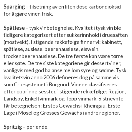
Sparging
– tilsetning av en liten dose karbondioksid
for å gjøre vinen frisk.
Spätlese
– tysk vinbetegnelse. Kvalitet i tysk vin ble
tidligere kategorisert etter sukkerinnhold i druesaften
(mostvekt). I stigende rekkefølge finner vi: kabinett,
spätlese, auslese, beerenauslese, eiswein,
trockenbeerenauslese. De tre første kan være tørre
eller søte. De tre siste kategoriene gir dessertviner,
vanligvis med god balanse mellom syre og sødme. Tysk
kvalitetsvin anno 2006 defineres dog på samme vis
som Cru-systemet i Burgund. Vinene klassifiseres
etter opprinnelsessted i stigende rekkefølge: Region,
Landsby, Enkeltvinmark og Topp vinmark. Sistnevnte
får betegnelsen: Erstes Gewächs i Rheingau, Erste
Lage i Mosel og Grosses Gewächs i andre regioner.
Spritzig
– perlende.