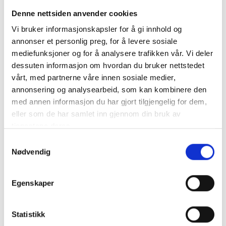
hvor godt den smaker.
Denne nettsiden anvender cookies
Vi bruker informasjonskapsler for å gi innhold og
Garvestoff
(tannin) – garvestoff er vinens naturlige
annonser et personlig preg, for å levere sosiale
vern mot oksidasjon, med opprinnelse i druenes skall
mediefunksjoner og for å analysere trafikken vår. Vi deler
og kjerner. Garvestoff gir vinen et fast og tørrende
dessuten informasjon om hvordan du bruker nettstedet
inntrykk i munnen. Lagring på eikefat kan gi mer eller
vårt, med partnerne våre innen sosiale medier,
mindre tørr og snerpende vin: Noe garvestoff blir
annonsering og analysearbeid, som kan kombinere den
brutt ned, samtidig som treverket kan tilføre vinen
med annen informasjon du har gjort tilgjengelig for dem,
nytt garvestoff. Lagring på flaske gjør garvestoff
eller som de har samlet inn gjennom din bruk av
mindre snerpende.
tjenestene deres.
Grain whisky
– ganske nøytralt kornbrennevin som
Samtykkevalg
Nødvendig
inngår i blended whisky.
INAO
– Institut National des Appellations d’Origine –
Egenskaper
kontoret som overvåker de franske vinlovene
IPR
– Indicacãoes de Proveniéncia Regulamentada –
Statistikk