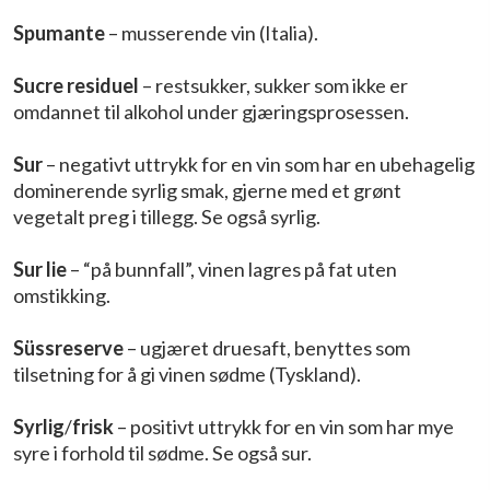
Spumante
– musserende vin (Italia).
Sucre residuel
– restsukker, sukker som ikke er
omdannet til alkohol under gjæringsprosessen.
Sur
– negativt uttrykk for en vin som har en ubehagelig
dominerende syrlig smak, gjerne med et grønt
vegetalt preg i tillegg. Se også syrlig.
Sur lie
– “på bunnfall”, vinen lagres på fat uten
omstikking.
Süssreserve
– ugjæret druesaft, benyttes som
tilsetning for å gi vinen sødme (Tyskland).
Syrlig
/
frisk
– positivt uttrykk for en vin som har mye
syre i forhold til sødme. Se også sur.