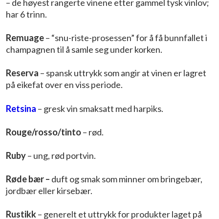
– de høyest rangerte vinene etter gammel tysk vinlov;
har 6 trinn.
Remuage
– “snu-riste-prosessen” for å få bunnfallet i
champagnen til å samle seg under korken.
Reserva
– spansk uttrykk som angir at vinen er lagret
på eikefat over en viss periode.
Retsina
– gresk vin smaksatt med harpiks.
Rouge/rosso/tinto
– rød.
Ruby
– ung, rød portvin.
Røde bær –
duft og smak som minner om bringebær,
jordbær eller kirsebær.
Rustikk
– generelt et uttrykk for produkter laget på