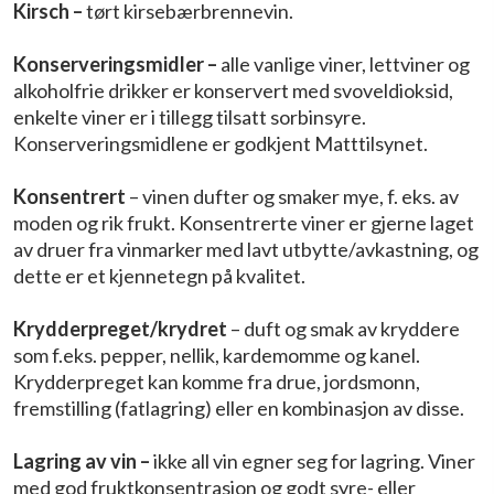
Kirsch –
tørt kirsebærbrennevin.
Konserveringsmidler –
alle vanlige viner, lettviner og
alkoholfrie drikker er konservert med svoveldioksid,
enkelte viner er i tillegg tilsatt sorbinsyre.
Konserveringsmidlene er godkjent Matttilsynet.
Konsentrert
– vinen dufter og smaker mye, f. eks. av
moden og rik frukt. Konsentrerte viner er gjerne laget
av druer fra vinmarker med lavt utbytte/avkastning, og
dette er et kjennetegn på kvalitet.
Krydderpreget/krydret
– duft og smak av kryddere
som f.eks. pepper, nellik, kardemomme og kanel.
Krydderpreget kan komme fra drue, jordsmonn,
fremstilling (fatlagring) eller en kombinasjon av disse.
Lagring av vin –
ikke all vin egner seg for lagring. Viner
med god fruktkonsentrasjon og godt syre- eller