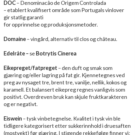
DOC
– Denominacâo de Origem Controlada
– etablert kvalifisert område som Portugals vinlover
gir statlig garanti
for opprinnelse og produksjonsmetoder.
Domaine
– vingård, alternativ til clos og château.
Edelråte –
se
Botrytis Cinerea
Eikepreget/fatpreget
– den duft og smak som
gjæring og/eller lagring på fat gir. Kjennetegnes ved
preg av nysaget tre, brent tre, vanilje, nellik, kokos og
karamell. Et balansert eikepreg regnes vanligvis som
positivt. Overdreven bruk kan skjule fruktkarakteren
og er negativt.
Eiswein
– tysk vinbetegnelse. Kvalitet i tysk vin ble
tidligere kategorisert etter sukkerinnhold i druesaften
(mostvekt) før gjæring. I stigende rekkefølge finner vi: