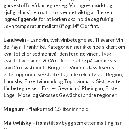
garvestoffnivå kan egne seg. Vin lagres mørkt og
kjølig. Har vinen naturkork er det viktig at flasken
lagres liggende for at korken skal holde seg fuktig.
Jevn temperatur mellom 8º og 14º C er fint.
Landwein
– Landvin, tysk vinbetegnelse. Tilsvarer Vin
de Pays i Frankrike. Kategorien sier ikke noe sikkert om
kvalitet eller sødmenivå i den ferdige vinen. Tysk
kvalitetsvin anno 2006 defineres dog på samme vis
som Cru-systemet i Burgund. Vinene klassifiseres
etter opprinnelsessted i stigende rekkefølge: Region,
Landsby, Enkeltvinmark og Topp vinmark. Sistnevnte
får betegnelsen: Erstes Gewächs i Rheingau, Erste
Lage i Mosel og Grosses Gewächs i andre regioner.
Magnum
– flaske med 1,5 liter innhold.
Maltwhisky
– framstilt av bygg som etter malting har