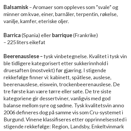
Balsamisk
– Aromaer som oppleves som ”svale” og
minner om kvae, einer, barnåler, terpentin, røkelse,
vanilje, kamfer, eteriske oljer.
Barrica
(Spania) eller
barrique
(Frankrike)
– 225 liters eikefat
Beerenauslese –
tysk vinbetegnelse. Kvalitet i tysk vin
ble tidligere kategorisert etter sukkerinnhold i
druesaften (mostvekt) før gjæring. I stigende
rekkefølge finner vi: kabinett, spätlese, auslese,
beerenauslese, eiswein, trockenbeerenauslese. De
tre første kan være tørre eller søte. De tre siste
kategoriene gir dessertviner, vanligvis med god
balanse mellom syre og sødme. Tysk kvalitetsvin anno
2006 defineres dog på samme vis som Cru-systemet i
Burgund. Vinene klassifiseres etter opprinnelsessted i
stigende rekkefølge: Region, Landsby, Enkeltvinmark