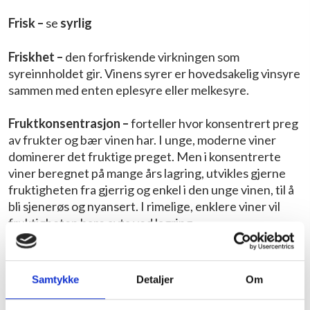
Frisk –
se
syrlig
Friskhet –
den forfriskende virkningen som
syreinnholdet gir. Vinens syrer er hovedsakelig vinsyre
sammen med enten eplesyre eller melkesyre.
Fruktkonsentrasjon –
forteller hvor konsentrert preg
av frukter og bær vinen har. I unge, moderne viner
dominerer det fruktige preget. Men i konsentrerte
viner beregnet på mange års lagring, utvikles gjerne
fruktigheten fra gjerrig og enkel i den unge vinen, til å
bli sjenerøs og nyansert. I rimelige, enklere viner vil
fruktigheten bare avta ved lagring.
Fylde
– inntrykket vinen gir av vekt og rikhet i munnen.
Mengden av alkohol, garvestoff og
Samtykke
Detaljer
Om
fruktkonsentrasjon bidrar til følelsen av fylde i vinen.
Hvor fyldig vinen er, forteller derimot ingenting om