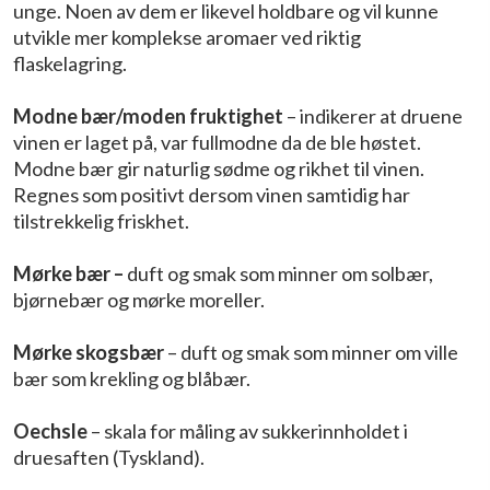
unge. Noen av dem er likevel holdbare og vil kunne
utvikle mer komplekse aromaer ved riktig
flaskelagring.
Modne bær/moden fruktighet
– indikerer at druene
vinen er laget på, var fullmodne da de ble høstet.
Modne bær gir naturlig sødme og rikhet til vinen.
Regnes som positivt dersom vinen samtidig har
tilstrekkelig friskhet.
Mørke bær –
duft og smak som minner om solbær,
bjørnebær og mørke moreller.
Mørke skogsbær
– duft og smak som minner om ville
bær som krekling og blåbær.
Oechsle
– skala for måling av sukkerinnholdet i
druesaften (Tyskland).