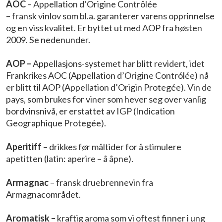
AOC
– Appellation d‘Origine Contrôlée
– fransk vinlov som bl.a. garanterer varens opprinnelse
og en viss kvalitet. Er byttet ut med AOP fra høsten
2009. Se nedenunder.
AOP –
Appellasjons-systemet har blitt revidert, idet
Frankrikes AOC (Appellation d’Origine Contrólée) nå
er blitt til AOP (Appellation d’Origin Protegée). Vin de
pays, som brukes for viner som hever seg over vanlig
bordvinsnivå, er erstattet av IGP (Indication
Geographique Protegée).
Aperitiff
– drikkes før måltider for å stimulere
apetitten (latin: aperire – å åpne).
Armagnac
– fransk druebrennevin fra
Armagnacområdet.
Aromatisk –
kraftig aroma som vi oftest finner i ung