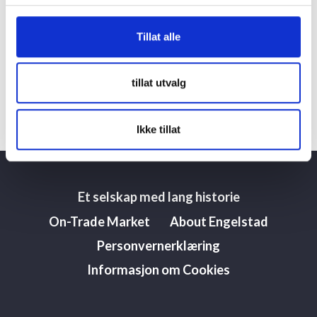
Breuers Rüdesheimer Schloss
Link til restauranten
Tillat alle
– besides traditional food you find Rüdesheims best
winelist with a selction of Rheingau wines from the
tillat utvalg
last 150 years
Ikke tillat
Et selskap med lang historie
On-Trade Market
About Engelstad
Personvernerklæring
Informasjon om Cookies