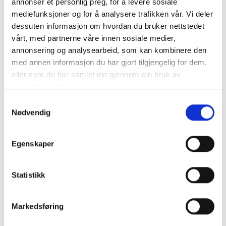
annonser et personlig preg, for å levere sosiale
Where to stay:
mediefunksjoner og for å analysere trafikken vår. Vi deler
dessuten informasjon om hvordan du bruker nettstedet
Breuers Rüdesheimer Schloss in the heart of
vårt, med partnerne våre innen sosiale medier,
Rüdesheim, runned by the Breuer family
annonsering og analysearbeid, som kan kombinere den
Link til hotellet
med annen informasjon du har gjort tilgjengelig for dem,
eller som de har samlet inn gjennom din bruk av
Burg Schwarzenstein, Johannisberg
tjenestene deres.
Link til hotellet
Samtykkevalg
Nødvendig
– a bit „posher“ place
Hotel Lindenwirt
Egenskaper
Link til hotellet
Statistikk
they have some rooms, were you are able to sleep in
an old real winebarrel ()
Markedsføring
Where to eat: