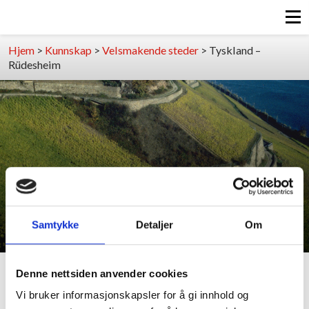
Hjem
>
Kunnskap
>
Velsmakende steder
>
Tyskland –
Rüdesheim
Tyskland – Rüdesheim
Samtykke
Detaljer
Om
Denne nettsiden anvender cookies
Nyttige adresser hvis du skal reise til Rüdesheim
Vi bruker informasjonskapsler for å gi innhold og