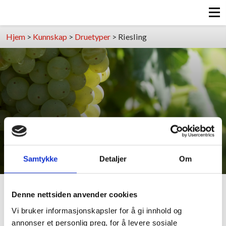
Hjem
>
Kunnskap
>
Druetyper
>
Riesling
Riesling
Samtykke
Detaljer
Om
Denne nettsiden anvender cookies
Riesling kommer opprinnelig fra Tyskland, den er en
av verdens mest edle drue. Lager like gode viner
Vi bruker informasjonskapsler for å gi innhold og
som Chardonnay, men har ikke samme popularitet.
annonser et personlig preg, for å levere sosiale