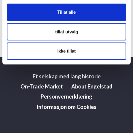
sitronskall,
Aprikos, pasjonsfrukt, petolium og honning i modne
Tillat alle
utgaver.
Tåler lang lagring
tillat utvalg
Link til
våre produkter
.
Ikke tillat
Et selskap med lang historie
On-Trade Market
About Engelstad
Personvernerklæring
Informasjon om Cookies