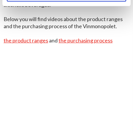
Never-Ending Fun
alcoholic beverages.
Descubre la emoción y la diversión sin fin en
Below you will find videos about the product ranges
Doradobet, el sitio donde la diversión nunca termina.
and the purchasing process of the Vinmonopolet.
Con una amplia gama de juegos de casino, apuestas
deportivas y tragamonedas, Doradobet ofrece una
the product ranges
and
the purchasing process
experiencia de juego única y emocionante para todos
los gustos. Ya sea que prefieras la emoción de las
mesas de blackjack, la adrenalina de las apuestas
deportivas o la emoción de las tragamonedas,
Doradobet tiene todo lo que necesitas para pasar
horas de entretenimiento.
En Doradobet, la diversión nunca se detiene gracias a
su increíble selección de juegos de casino. Desde
clásicos como el póker y la ruleta, hasta juegos más
modernos como las tragamonedas de última
generación, aquí encontrarás todo lo que necesitas
para vivir una experiencia de juego inolvidable.