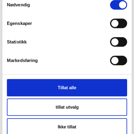
selección de juegos de casino en línea hasta su
krever både enkelhet og sikkerhet. Vinmonopolets
Nødvendig
plataforma de apuestas deportivas de vanguardia,
nettbutikk har gjort dette bra, men det samme ser vi
descubrirás cómo este sitio se ha convertido en el
hos seriøse norske casinosider som implementerer
favorito de muchos entusiastas del juego. También
Egenskaper
sterke verifiseringsprosedyrer og rettferdige
examinaremos los beneficios y ventajas de elegir
spilleregler. Mange aktører jobber også med åpenhet
Doradobet como tu destino de entretenimiento,
rundt innskudd, uttak og tidsgrenser for å motvirke
Statistikk
desde bonificaciones exclusivas hasta un servicio al
risikospill.
cliente de primera clase. ¿Estás listo para sumergirte
en un mundo de diversión sin límites? ¡Sigue leyendo
Med tanke på hvordan både alkohol- og spillbransjen
Markedsføring
para descubrir todo lo que Doradobet tiene reservado
møter krav til samfunnsansvar, er det inspirerende å se
para ti!
norske initiativ som tar det seriøst. For de som ønsker å
lære mer om hvordan trygghet og regulering
Exploring the Exciting
Tillat alle
håndteres i spillverdenen, er TryggeNettCasino en
god ressurs for innsikt i moderne og etisk spillpraksis.
World of Doradobet: An
tillat utvalg
The Solera Beverage Group is a group of import
Introduction to the
companies that work independently of each other, but
that use the benefits of being a large family when it
Ikke tillat
makes sense. We work with both alcohol and non-