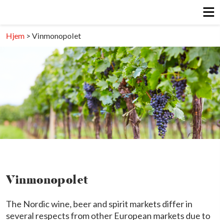
Hjem
>
Vinmonopolet
Vinmonopolet
The Nordic wine, beer and spirit markets differ in
several respects from other European markets due to