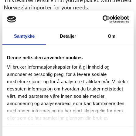
Doradobet:
This team will ensure that you are placed with the best
Norwegian importer for your needs.
Donde la
Diversión Nunca
Artikkelen om Vinmonopolet og norsk drikkekultur var
virkelig interessant – spesielt refleksjonen rundt
Termina
hvordan digitalisering og strenge reguleringer
Samtykke
Detaljer
Om
påvirker kjøpsvaner. Det minner meg om hvordan
lignende prinsipper gjelder i underholdningsbransjen,
¿Buscas un lugar donde la diversión nunca termina?
Denne nettsiden anvender cookies
der spill- og casinoaktører må balansere ansvarlighet
Entonces, no busques más. Te presentamos a
og brukeropplevelse på en bærekraftig måte.
Vi bruker informasjonskapsler for å gi innhold og
Doradobet, el destino perfecto para aquellos que
annonser et personlig preg, for å levere sosiale
buscan emociones y entretenimiento sin límites. Ya
I likhet med Vinmonopolet, som vektlegger trygghet
mediefunksjoner og for å analysere trafikken vår. Vi deler
sea que te apasione el deporte, los juegos de casino o
og transparens, er det også voksende fokus på
dessuten informasjon om hvordan du bruker nettstedet
las apuestas en línea, Doradobet tiene todo lo que
ansvarlig spilling hos nettcasinoer
. Denne utviklingen
vårt, med partnerne våre innen sosiale medier,
necesitas para satisfacer tus deseos de diversión y
er avgjørende for å sikre at spillere får en trygg og
annonsering og analysearbeid, som kan kombinere den
emoción.
kontrollert opplevelse – spesielt nå som digitale
med annen informasjon du har gjort tilgjengelig for dem,
tjenester blir stadig mer tilgjengelige.
eller som de har samlet inn gjennom din bruk av
En este artículo, exploraremos en detalle todo lo que
tjenestene deres.
Doradobet tiene para ofrecerte. Desde su amplia
Et interessant aspekt er hvordan forbrukere i 2025
Samtykkevalg